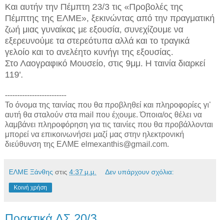
Και
αυτήν την Πέμπτη 23/3 τις «Προβολές της
Πέμπτης της ΕΛΜΕ»,
ξεκινώντας από την
πραγματική
ζωή μιας γυναίκας
με εξουσία,
συνεχίζουμε να
εξερευνούμε τ
α στερεότυπα αλλά και το τραγικά
γελοίο και
το ανελέητο κυνήγι της εξουσίας
.
Σ
το Λαογραφικό Μουσείο, στις 9μμ. Η ταινία διαρκεί
119'.
-------------------------
Το όνομα της ταινίας που θα προβληθεί και πληροφορίες γι'
αυτή θα σταλούν στα mail που έχουμε. Όποια/ος θέλει να
λαμβάνει πληροφόρηση για τις ταινίες που θα προβάλλονται
μπορεί να επικοινωνήσει μαζί μας στην ηλεκτρονική
διεύθυνση της ΕΛΜΕ elmexanthis@gmail.com.
ΕΛΜΕ Ξάνθης
στις
4:37 μ.μ.
Δεν υπάρχουν σχόλια:
Κοινή χρήση
Πρακτικά ΔΣ 20/3