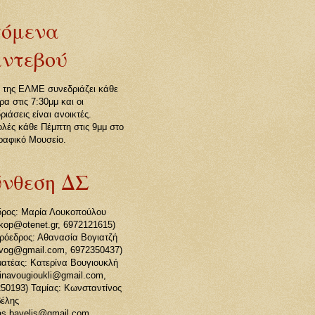
όμενα
ντεβού
 της ΕΛΜΕ συνεδριάζει κάθε
ρα στις 7:30μμ και οι
ριάσεις είναι ανοικτές.
λές κάθε Πέμπτη στις 9μμ στο
αφικό Μουσείο.
νθεση ΔΣ
δρος: Μαρία Λουκοπούλου
kop@otenet.gr, 6972121615)
ρόεδρος: Αθανασία Βογιατζή
avog@gmail.com, 6972350437)
ατέας: Κατερίνα Βουγιουκλή
rinavougioukli@gmail.com,
50193) Ταμίας: Κωνσταντίνος
έλης
as.bavelis@gmail.com,