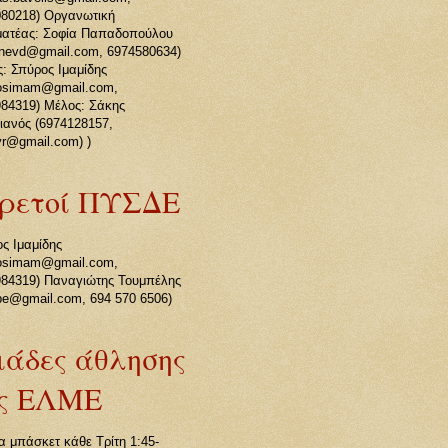
80218) Οργανωτική
ματέας: Σοφία Παπαδοπούλου
anevd@gmail.com, 6974580634)
: Σπύρος Ιμαμίδης
rosimam@gmail.com,
84319) Μέλος: Σάκης
ιανός (6974128157,
vr@gmail.com) )
ρετοί ΠΥΣΔΕ
ς Ιμαμίδης
rosimam@gmail.com,
84319) Παναγιώτης Τουμπέλης
be@gmail.com, 694 570 6506)
άδες άθλησης
ς ΕΛΜΕ
 μπάσκετ κάθε Τρίτη 1:45-