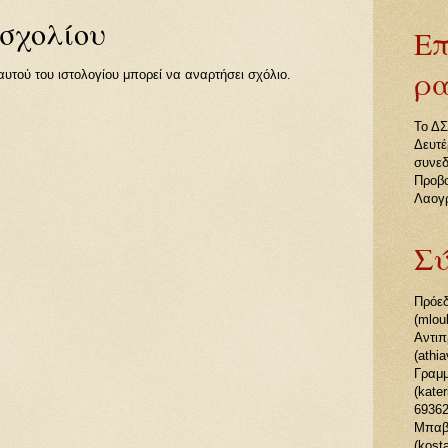
 σχολίου
Επ
ρα
υτού του ιστολογίου μπορεί να αναρτήσει σχόλιο.
Το ΔΣ
Δευτέ
συνεδ
Προβο
Λαογρ
Σύ
Πρόε
(mlou
Αντιπ
(athi
Γραμμ
(kate
69362
Μπαβ
(kost