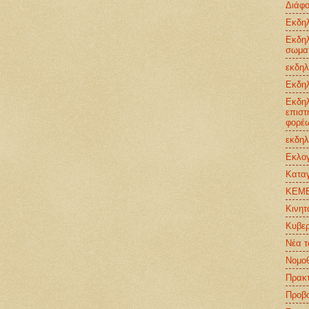
Διάφ
Εκδη
Εκδηλ
σωματ
εκδηλ
Εκδη
Εκδηλ
επιστ
φορέ
εκδηλ
Εκλο
Καταγ
ΚΕΜΕ
Κινητ
Κυβερ
Νέα τ
Νομοθ
Πρακτ
Προβο