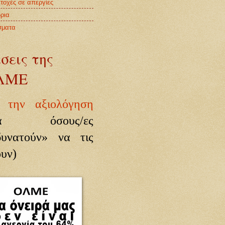
τοχές σε απεργίες
ρια
σματα
σεις της
ΛΜΕ
α την αξιολόγηση
ια όσους/ες
δυνατούν» να τις
υν)