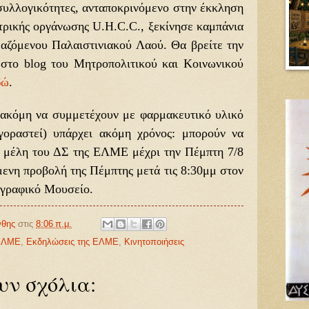
 συλλογικότητες, ανταποκρινόμενο στην έκκληση
ατρικής οργάνωσης U.H.C.C., ξεκίνησε καμπάνια
μαζόμενου Παλαιστινιακού Λαού. Θα βρείτε την
 στο
blog
του Μητροπολιτικού και Κοινωνικού
δώ
.
 ακόμη να συμμετέχουν με φαρμακευτικό υλικό
γοραστεί) υπάρχει ακόμη χρόνος: μπορούν να
α μέλη του ΔΣ της ΕΛΜΕ μέχρι την Πέμπτη 7/8
μενη προβολή της Πέμπτης μετά τις 8:30μμ στον
ογραφικό Μουσείο.
θης
στις
8:06 π.μ.
 ΕΛΜΕ
,
Εκδηλώσεις της ΕΛΜΕ
,
Κινητοποιήσεις
υν σχόλια: