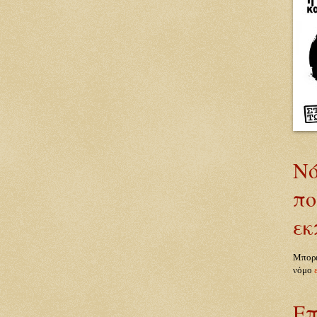
Νό
πο
εκ
Μπορε
νόμο
Επ