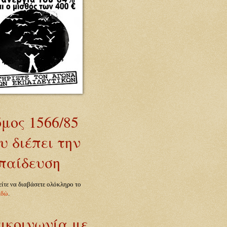
μος 1566/85
υ διέπει την
παίδευση
ίτε να διαβάσετε
ολόκληρο
το
εδώ
.
ικοινωνία με