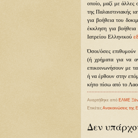
οποίο, μαζί με άλλες
της Παλαιστινιακής ι
για βοήθεια του δοκι
έκκληση για βοήθεια
Ιατρείου Ελληνικού
ε
Όσοι/όσες επιθυμούν
(ή χρήματα για να α
επικοινωνήσουν με τ
ή να έρθουν στην επό
κήπο πίσω από το Λα
Αναρτήθηκε από
ΕΛΜΕ Ξάν
Ετικέτες
Ανακοινώσεις της
Δεν υπάρχο