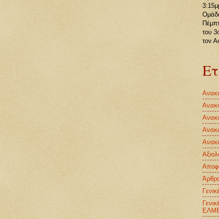
3:15μ
Ομάδα
Πέμπτ
του 3
τον Α
Ετ
Ανακο
Ανακο
Ανακ
Ανακ
Ανακ
Αξιολ
Αποφ
Άρθρ
Γενικ
Γενικ
ΕΛΜ