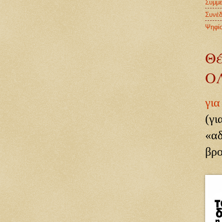
Συμμε
Συνέδ
Ψηφί
Θέ
Ο
γι
(γ
«α
βρο