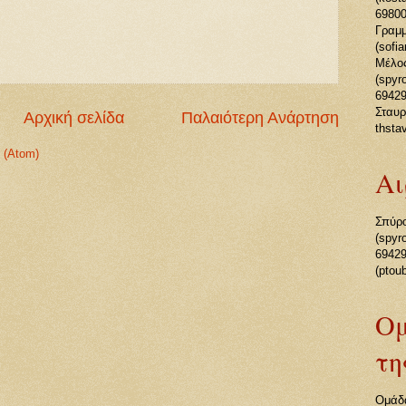
69800
Γραμ
(sofi
Μέλος
(spy
69429
Σταυρ
Αρχική σελίδα
Παλαιότερη Ανάρτηση
thsta
 (Atom)
Αι
Σπύρο
(spy
69429
(ptou
Ομ
τη
Ομάδα