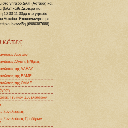
μ στο γήπεδο ΔΑΚ (Ασπίδα) και
 βόλεϊ κάθε Δευτέρα και
η 10:00-11:00μμ στο γήπεδο
ου Λυκείου. Επικοινωνήστε με
στέριο Ιωαννίδη (6980387688)
ικέτες
ινώσεις Αιρετών
ινώσεις Δ/νσης Β/θμιας
οινώσεις της ΑΔΕΔΥ
οινώσεις της ΕΛΜΕ
οινώσεις της ΟΛΜΕ
όγηση
άσεις Γενικών Συνελεύσεων
α
ές Συνελεύσεις
ές Συνελεύσεις Προέδρων
Ε